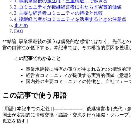
1. 事業承継後の孤立は「三重構造」で起きる
2. コミュニティが後継経営者にもたらす実質的価値
3. 主要な経営者コミュニティの特徴と比較
4. 後継経営者がコミュニティを活用するときの注意点
まとめ
FAQ
**結論: 事業承継後の孤立は偶発的な感情ではなく、先代
営の自律性が低下する。本記事では、その構造的原因を整理
この記事でわかること
事業承継後に特有の孤立が生まれる3つの構造的
経営者コミュニティが提供する実質的価値（意思
国内外の主要コミュニティの特徴と、自社フェー
この記事で使う用語
| 用語 | 本記事での定義 | |------|-------------
同士が定期的に情報交換・議論・交流を行う組織・グループ。有
孤立を指す |