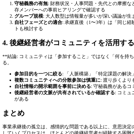
守秘義務の有無
: 財務状況・人事問題・先代との摩擦
存メンバーへの事前ヒアリングで確認する
グループ規模
: 大人数型は情報量が多いが深い議論が
自社フェーズとの適合
: 承継直後（1〜3年）は「同
トも検討する
4. 後継経営者がコミュニティを活用す
**結論: コミュニティは「参加すること」ではなく「何を
る。
参加目的を一つに絞る
: 「人脈構築」「特定課題の解
複数コミュニティへの分散参加は慎重に
: 渡り歩くよ
自社情報の開示範囲を事前に決める
: 守秘義務がある
後継経営者の文脈が共有されているか確認する
: コミ
がある
まとめ
事業承継後の孤立は、感情的な問題である以上に、意思決定
していくプロセスは、ほとんどの後継経営者が経験する困難