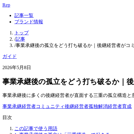
Rep
記事一覧
ブランド情報
トップ
/
記事
/
事業承継後の孤立をどう打ち破るか｜後継経営者がコ
ガイド
2026年5月8日
事業承継後の孤立をどう打ち破るか｜後
事業承継後に多くの後継経営者が直面する三重の孤立構造と
事業承継
経営者コミュニティ
後継経営者
孤独解消
経営者育成
目次
この記事で使う用語