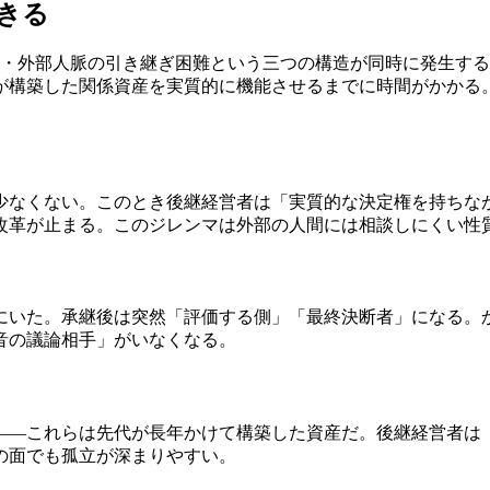
起きる
転換・外部人脈の引き継ぎ困難という三つの構造が同時に発生す
が構築した関係資産を実質的に機能させるまでに時間がかかる
少なくない。このとき後継経営者は「実質的な決定権を持ちな
改革が止まる。このジレンマは外部の人間には相談しにくい性
にいた。承継後は突然「評価する側」「最終決断者」になる。
音の議論相手」がいなくなる。
——これらは先代が長年かけて構築した資産だ。後継経営者は
の面でも孤立が深まりやすい。