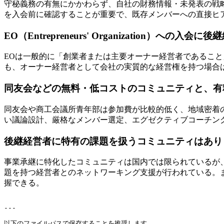
守秘義務の有無にかかわらず、自社の財務情報・未発表の戦
を入会前に確認することが重要で、既存メンバーへの直接ヒ
EO（Entrepreneurs' Organization）への
EOは一般的に「創業者または主要オーナー経営者であるこ
も、オーナー経営者として会社の実質的な経営権を持つ場合
同友会などの無料・低コストのコミュニティと、有
同友会や商工会議所青年部は参加費が比較的低く、地域密着のネ
い議論設計、厳格なメンバー選定、エグゼクティブコーチン
後継経営者に特有の課題を扱うコミュニティはあり
事業承継に特化したコミュニティは国内では限られているが
題を持つ経営者とのネットワーキング支援が行われている。
握できる。
---

以下のファイルパスで保存することを推奨します。
