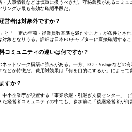
略・人事情報などは慎重に扱うべきだ。守秘義務があるコミュ
アリングが最も有効な確認手段だ。
入会に後継経営者は対象外ですか？
と」と「一定の年商・従業員数基準を満たすこと」が条件とさ
は対象となりうる。詳細は日本EOチャプターに直接確認するこ
料コミュニティの違いは何ですか？
ットワーク構築に強みがある。一方、EO・Vistageなど
グなどが特徴だ。費用対効果は「何を目的にするか」によって
ますか？
、中小企業庁が設置する「事業承継・引継ぎ支援センター」（
また経営者コミュニティの中でも、参加前に「後継経営者が何