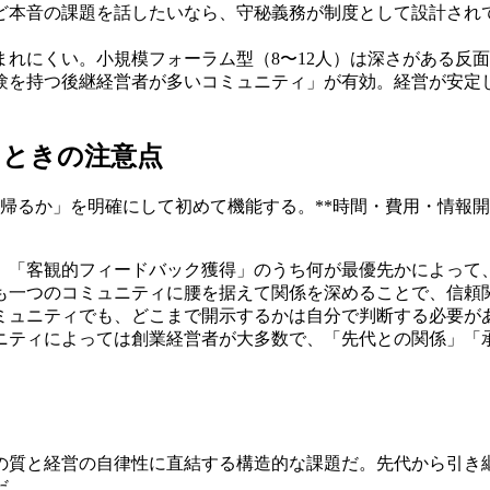
など本音の課題を話したいなら、守秘義務が制度として設計さ
生まれにくい。小規模フォーラム型（8〜12人）は深さがある反
じ経験を持つ後継経営者が多いコミュニティ」が有効。経営が安
るときの注意点
持ち帰るか」を明確にして初めて機能する。**時間・費用・情
決」「客観的フィードバック獲得」のうち何が最優先かによって
りも一つのコミュニティに腰を据えて関係を深めることで、信頼
コミュニティでも、どこまで開示するかは自分で判断する必要が
ュニティによっては創業経営者が大多数で、「先代との関係」
の質と経営の自律性に直結する構造的な課題だ。先代から引き
だ。