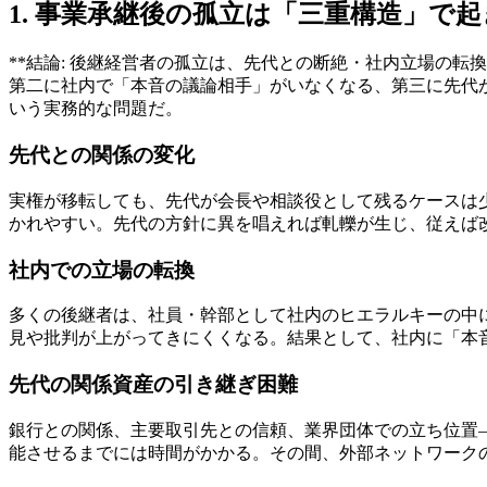
1. 事業承継後の孤立は「三重構造」で
**結論: 後継経営者の孤立は、先代との断絶・社内立場の
第二に社内で「本音の議論相手」がいなくなる、第三に先代
いう実務的な問題だ。
先代との関係の変化
実権が移転しても、先代が会長や相談役として残るケースは
かれやすい。先代の方針に異を唱えれば軋轢が生じ、従えば
社内での立場の転換
多くの後継者は、社員・幹部として社内のヒエラルキーの中
見や批判が上がってきにくくなる。結果として、社内に「本
先代の関係資産の引き継ぎ困難
銀行との関係、主要取引先との信頼、業界団体での立ち位置
能させるまでには時間がかかる。その間、外部ネットワーク