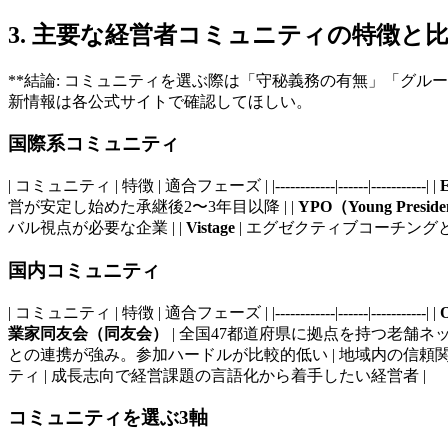
3. 主要な経営者コミュニティの特徴と
**結論: コミュニティを選ぶ際は「守秘義務の有無」「グ
新情報は各公式サイトで確認してほしい。
国際系コミュニティ
| コミュニティ | 特徴 | 適合フェーズ | |------------|------|-----------| |
営が安定し始めた承継後2〜3年目以降 | |
YPO（Young Presiden
バル視点が必要な企業 | |
Vistage
| エグゼクティブコーチング
国内コミュニティ
| コミュニティ | 特徴 | 適合フェーズ | |------------|------|-----------| |
業家同友会（同友会）
| 全国47都道府県に拠点を持つ老舗ネッ
との連携が強み。参加ハードルが比較的低い | 地域内の信頼関係
ティ | 成長志向で経営課題の言語化から着手したい経営者 |
コミュニティを選ぶ3軸