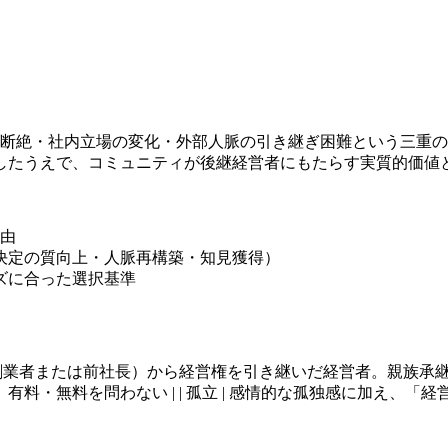
との断絶・社内立場の変化・外部人脈の引き継ぎ困難という三重
したうえで、コミュニティが後継経営者にもたらす実質的価値
理由
決定の質向上・人脈再構築・知見獲得）
ズに合った選択基準
| | 後継経営者 | 先代（創業者または前社長）から経営権を引き継いだ経営者
料・無料を問わない | | 孤立 | 感情的な孤独感に加え、