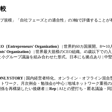
比較
ループ規模」「自社フェーズとの適合性」の3軸で評価することが
EO（Entrepreneurs' Organization）
| 世界約60カ国展開。8〜
ts' Organization）
| 世界最大規模のCEO組織。45歳以下での
と小グループ議論を組み合わせた形式。日本にも拠点あり | 中堅
ONLYSTORY
| 国内経営者特化。オンライン・オフライン混合型。
トワーク。月次例会・勉強会が中心 | 地域ネットワーク重視の経営
を再構築したい後継者 | |
Rep
| AIとの壁打ち・匿名議論