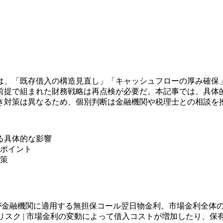
、「既存借入の構造見直し」「キャッシュフローの厚み確保」「
前提で組まれた財務戦略は再点検が必要だ。本記事では、具体
き対策は異なるため、個別判断は金融機関や税理士との相談を
る具体的な影響
クポイント
対策
| | 政策金利 | 日本銀行が金融機関に適用する無担保コール翌日物金利。市場
リスク | 市場金利の変動によって借入コストが増加したり、保有資