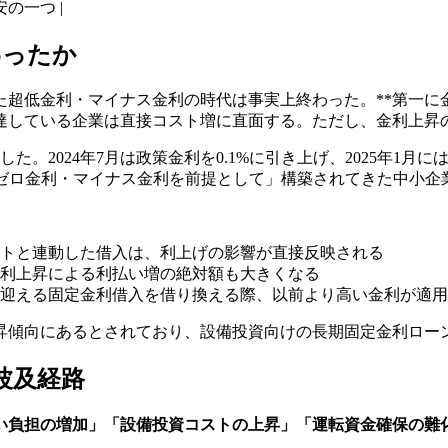
の一つ |
わったか
続いた超低金利・マイナス金利の時代は事実上終わった。**第
達している企業は直接コスト増に直面する。ただし、金利上昇
た。2024年7月は政策金利を0.1%に引き上げ、2025年1月に
「ゼロ金利・マイナス金利を前提として」構築されてきた中小
トと連動した借入は、利上げの影響が直接反映される
利上昇による利払い増の絶対額も大きくなる
迎える固定金利借入を借り換える際、以前より高い金利が適用
も上昇傾向にあるとされており、設備投資向けの長期固定金利ロ
波及経路
い負担の増加」「設備投資コストの上昇」「運転資金確保の難