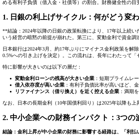
める有利子負債（借入金・社債等）の割合。財務健全性の目安
1. 日銀の利上げサイクル：何がどう変
**結論：2024年以降の日銀の政策転換により、17年以上
いう経営の暗黙の前提が崩れた。第三に、変動金利で資金調
日本銀行は2024年3月、約17年ぶりにマイナス金利政策を解除し
0.5%への引き上げを決定）。この流れは、長年にわたって
特に影響が大きいのは以下の層だ：
変動金利ローンの残高が大きい企業
：短期プライムレー
借入依存度が高い企業
：有利子負債比率が高いほど、金
リファイナンス（借り換え）を近く控える企業
：満期を
なお、日本の長期金利（10年国債利回り）は2025年以降
2. 中小企業への財務インパクト：3つの
結論：金利上昇が中小企業の財務に影響する経路は、「利払