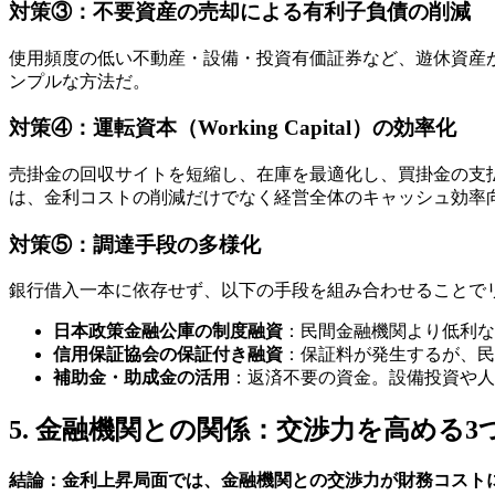
対策③：不要資産の売却による有利子負債の削減
使用頻度の低い不動産・設備・投資有価証券など、遊休資産
ンプルな方法だ。
対策④：運転資本（Working Capital）の効率化
売掛金の回収サイトを短縮し、在庫を最適化し、買掛金の支
は、金利コストの削減だけでなく経営全体のキャッシュ効率
対策⑤：調達手段の多様化
銀行借入一本に依存せず、以下の手段を組み合わせることで
日本政策金融公庫の制度融資
：民間金融機関より低利な
信用保証協会の保証付き融資
：保証料が発生するが、民
補助金・助成金の活用
：返済不要の資金。設備投資や人
5. 金融機関との関係：交渉力を高める3
結論：金利上昇局面では、金融機関との交渉力が財務コスト