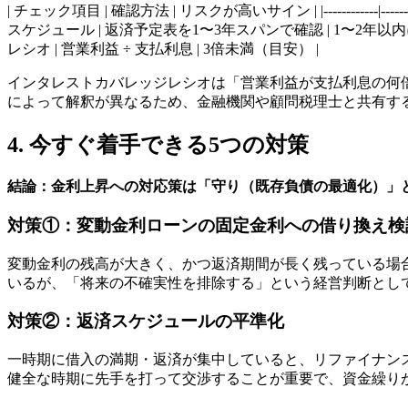
| チェック項目 | 確認方法 | リスクが高いサイン | |------------|
スケジュール | 返済予定表を1〜3年スパンで確認 | 1〜2年以内
レシオ | 営業利益 ÷ 支払利息 | 3倍未満（目安） |
インタレストカバレッジレシオは「営業利益が支払利息の何
によって解釈が異なるため、金融機関や顧問税理士と共有す
4. 今すぐ着手できる5つの対策
結論：金利上昇への対応策は「守り（既存負債の最適化）」
対策①：変動金利ローンの固定金利への借り換え検
変動金利の残高が大きく、かつ返済期間が長く残っている場
いるが、「将来の不確実性を排除する」という経営判断とし
対策②：返済スケジュールの平準化
一時期に借入の満期・返済が集中していると、リファイナン
健全な時期に先手を打って交渉することが重要で、資金繰り