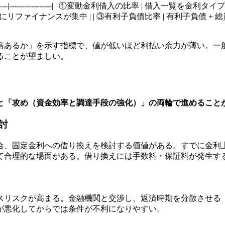
---------|-----------------| | ①変動金利借入の比率 | 借
にリファイナンスが集中 | | ③有利子負債比率 | 有利子負債 ÷ 
倍あるか」を示す指標で、値が低いほど利払い余力が薄い。一
ることが望ましい。
と「攻め（資金効率と調達手段の強化）」の両輪で進めること
討
合、固定金利への借り換えを検討する価値がある。すでに金利
て合理的な場面がある。借り換えには手数料・保証料が発生す
スリスクが高まる。金融機関と交渉し、返済時期を分散させる
が悪化してからでは条件が不利になりやすい。