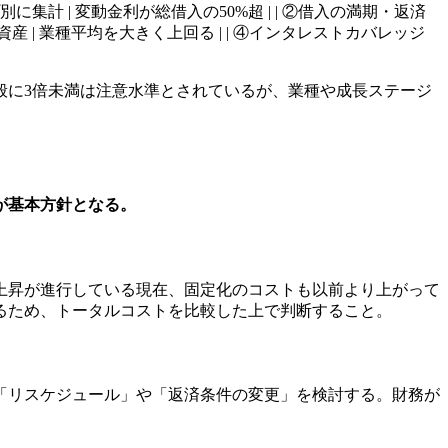
入一覧を金利タイプ別に集計 | 変動金利が総借入の50%超 | | ②借入の満期・返済
総資産 | 業種平均を大きく上回る | | ④インタレストカバレッジ
般に3倍未満は注意水準とされているが、業種や成長ステージ
が基本方針となる。
上昇が進行している現在、固定化のコストも以前より上がって
るため、トータルコストを比較した上で判断すること。
「リスケジュール」や「返済条件の変更」を検討する。財務が