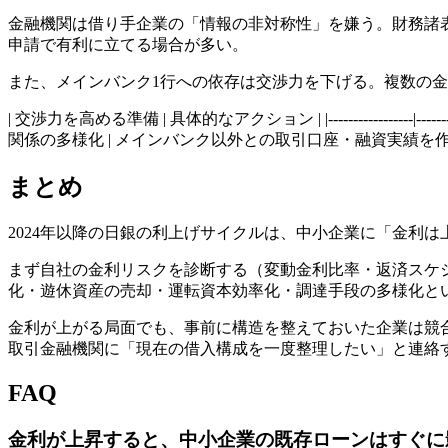
金融機関は借り手企業の「情報の非対称性」を嫌う。財務諸
申請で有利に立てる場合が多い。
また、メインバンク1行への依存は交渉力を下げる。複数の
| 交渉力を高める準備 | 具体的なアクション | |----------------
関係の多様化 | メインバンク以外との取引口座・融資実績を作る
まとめ
2024年以降の日銀の利上げサイクルは、中小企業に「金利
まず自社の金利リスクを診断する（変動金利比率・返済スケ
化・遊休資産の売却・運転資本効率化・調達手段の多様化と
金利が上がる局面でも、事前に構造を整えておいた企業は競
取引金融機関に「現在の借入構成を一度整理したい」と連絡
FAQ
金利が上昇すると、中小企業の既存ローンはすぐに