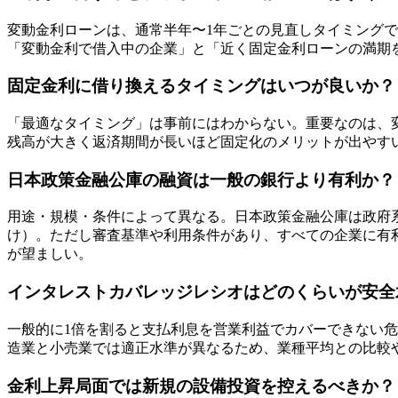
変動金利ローンは、通常半年〜1年ごとの見直しタイミング
「変動金利で借入中の企業」と「近く固定金利ローンの満期
固定金利に借り換えるタイミングはいつが良いか？
「最適なタイミング」は事前にはわからない。重要なのは、
残高が大きく返済期間が長いほど固定化のメリットが出やす
日本政策金融公庫の融資は一般の銀行より有利か？
用途・規模・条件によって異なる。日本政策金融公庫は政府
け）。ただし審査基準や利用条件があり、すべての企業に有
が望ましい。
インタレストカバレッジレシオはどのくらいが安全
一般的に1倍を割ると支払利息を営業利益でカバーできない
造業と小売業では適正水準が異なるため、業種平均との比較
金利上昇局面では新規の設備投資を控えるべきか？