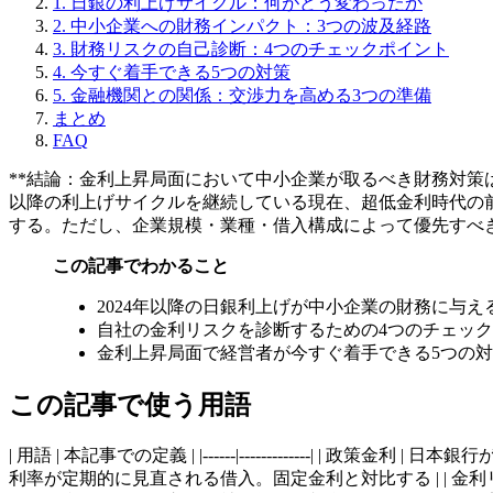
1. 日銀の利上げサイクル：何がどう変わったか
2. 中小企業への財務インパクト：3つの波及経路
3. 財務リスクの自己診断：4つのチェックポイント
4. 今すぐ着手できる5つの対策
5. 金融機関との関係：交渉力を高める3つの準備
まとめ
FAQ
**結論：金利上昇局面において中小企業が取るべき財務対策は
以降の利上げサイクルを継続している現在、超低金利時代の
する。ただし、企業規模・業種・借入構成によって優先すべ
この記事でわかること
2024年以降の日銀利上げが中小企業の財務に与え
自社の金利リスクを診断するための4つのチェッ
金利上昇局面で経営者が今すぐ着手できる5つの
この記事で使う用語
| 用語 | 本記事での定義 | |------|-------------
利率が定期的に見直される借入。固定金利と対比する | | 金利