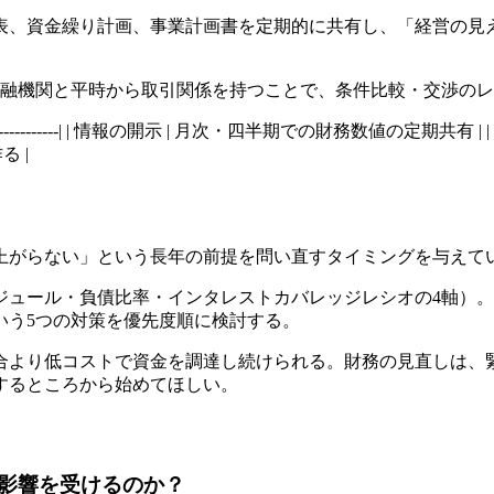
表、資金繰り計画、事業計画書を定期的に共有し、「経営の見
金融機関と平時から取引関係を持つことで、条件比較・交渉の
-|-----------------| | 情報の開示 | 月次・四半期での財務数値の
 |
は上がらない」という長年の前提を問い直すタイミングを与えて
ジュール・負債比率・インタレストカバレッジレシオの4軸）
いう5つの対策を優先度順に検討する。
合より低コストで資金を調達し続けられる。財務の見直しは、
するところから始めてほしい。
影響を受けるのか？